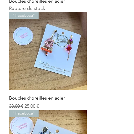
Boucles d’oreilles en acier
Rupture de stock
"HaceLoca"
Boucles d’oreilles en acier
Prix original
Prix promotionnel
38,00 €
25,00 €
"HaceLoca"