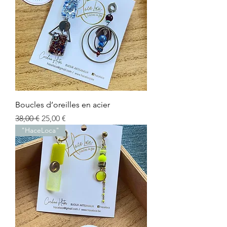
Boucles d’oreilles en acier
Prix original
Prix promotionnel
38,00 €
25,00 €
"HaceLoca"