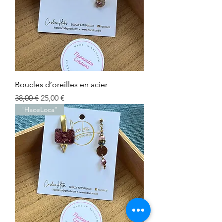
Boucles d’oreilles en acier
Prix original
Prix promotionnel
38,00 €
25,00 €
"HaceLoca"