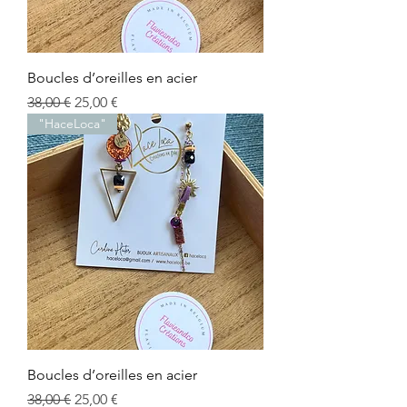
Boucles d’oreilles en acier
Prix original
Prix promotionnel
38,00 €
25,00 €
"HaceLoca"
Boucles d’oreilles en acier
Prix original
Prix promotionnel
38,00 €
25,00 €