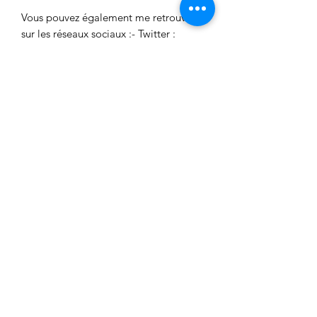
Vous pouvez également me retrouver
sur les réseaux sociaux :- Twitter :
twitter.com/flavieandco- Facebook :
facebook.com/flavieandco- Tumblr :
flavieandco.tumblr.com
Aucun avis pour le moment
Partagez votre expérience, soyez le
premier à laisser un avis.
Laisser un avis
FlavieAndCo
flavieandco@gmail.com