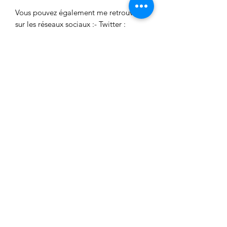
Vous pouvez également me retrouver
sur les réseaux sociaux :- Twitter :
twitter.com/flavieandco- Facebook :
facebook.com/flavieandco- Tumblr :
flavieandco.tumblr.com
Aucun avis pour le moment
Partagez votre expérience, soyez le
premier à laisser un avis.
Laisser un avis
FlavieAndCo
flavieandco@gmail.com