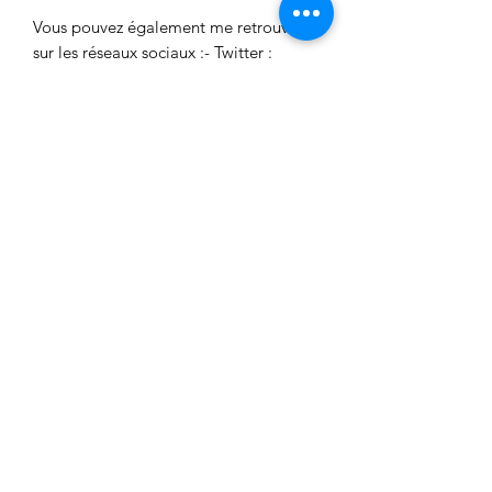
Vous pouvez également me retrouver
sur les réseaux sociaux :- Twitter :
twitter.com/flavieandco- Facebook :
facebook.com/flavieandco- Tumblr :
flavieandco.tumblr.com
Aucun avis pour le moment
Partagez votre expérience, soyez le
premier à laisser un avis.
Laisser un avis
FlavieAndCo
flavieandco@gmail.com