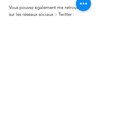
Vous pouvez également me retrouver
sur les réseaux sociaux :- Twitter :
twitter.com/flavieandco- Facebook :
facebook.com/flavieandco- Tumblr :
flavieandco.tumblr.com
Aucun avis pour le moment
Partagez votre expérience, soyez le
premier à laisser un avis.
Laisser un avis
FlavieAndCo
flavieandco@gmail.com