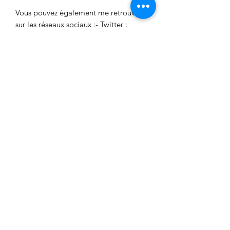
Vous pouvez également me retrouver
sur les réseaux sociaux :- Twitter :
twitter.com/flavieandco- Facebook :
facebook.com/flavieandco- Tumblr :
flavieandco.tumblr.com
Aucun avis pour le moment
Partagez votre expérience, soyez le
premier à laisser un avis.
Laisser un avis
FlavieAndCo
flavieandco@gmail.com