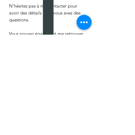
N'hésitez pas à me contacter pour
avoir des détails ou si vous avez des
questions.
Vous pouvez également me retrouver
sur les réseaux sociaux :- Twitter :
twitter.com/flavieandco- Facebook :
facebook.com/flavieandco- Tumblr :
flavieandco.tumblr.com
Aucun avis pour le moment
Partagez votre expérience, soyez le
premier à laisser un avis.
Laisser un avis