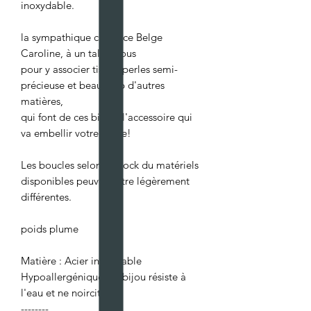
inoxydable.
la sympathique créatrice Belge
Caroline, à un talent fous
pour y associer tissus, perles semi-
précieuse et beaucoup d'autres
matières,
qui font de ces bijoux l'accessoire qui
va embellir votre tenue!
Les boucles selon le stock du matériels
disponibles peuvent être légèrement
différentes.
poids plume
Matière : Acier inoxydable
Hypoallergénique, ce bijou résiste à
l'eau et ne noircit pas.
--------