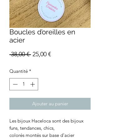
Boucles d’oreilles en
acier
Prix
Prix
 38,00 € 
25,00 €
original
promotionnel
Quantité
*
Ajouter au panier
Les bijoux Haceloca sont des bijoux
funs, tendances, chics,
colorés montés sur base d’acier