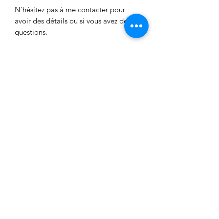
N'hésitez pas à me contacter pour
avoir des détails ou si vous avez des
questions.
Vous pouvez également me retrouver
sur les réseaux sociaux :- Twitter :
twitter.com/flavieandco- Facebook :
facebook.com/flavieandco- Tumblr :
flavieandco.tumblr.com
Aucun avis pour le moment
Partagez votre expérience, soyez le
premier à laisser un avis.
Laisser un avis