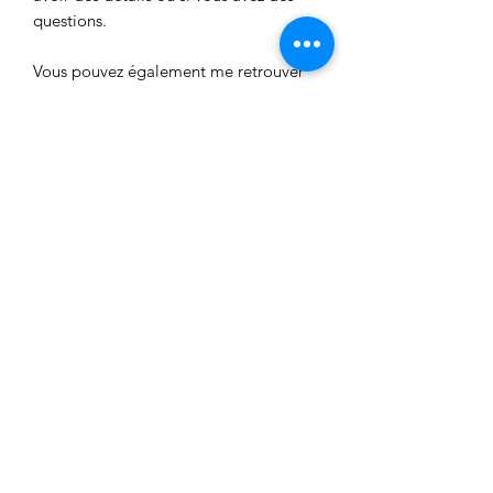
questions.
Vous pouvez également me retrouver
sur les réseaux sociaux :- Twitter :
twitter.com/flavieandco- Facebook :
facebook.com/flavieandco- Tumblr :
flavieandco.tumblr.com
Aucun avis pour le moment
Partagez votre expérience, soyez le
premier à laisser un avis.
Laisser un avis
FlavieAndCo