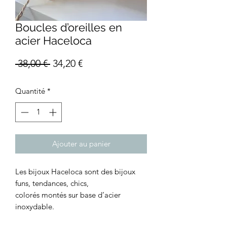
Boucles d’oreilles en
acier Haceloca
Prix
Prix
 38,00 € 
34,20 €
original
promotionnel
Quantité
*
Ajouter au panier
Les bijoux Haceloca sont des bijoux
funs, tendances, chics,
colorés montés sur base d’acier
inoxydable.