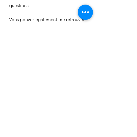
questions.
Vous pouvez également me retrouver
sur les réseaux sociaux :- Twitter :
twitter.com/flavieandco- Facebook :
facebook.com/flavieandco- Tumblr :
flavieandco.tumblr.com
Aucun avis pour le moment
Partagez votre expérience, soyez le
premier à laisser un avis.
Laisser un avis
FlavieAndCo