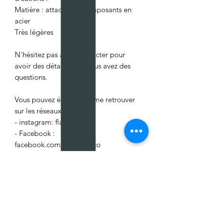
Matière : attaches et composants en
acier
Très légères
N'hésitez pas à me contacter pour
avoir des détails ou si vous avez des
questions.
Vous pouvez également me retrouver
sur les réseaux sociaux :
- instagram: flavieandco
- Facebook :
facebook.com/flavieandco
Aucun avis pour le moment
Partagez votre expérience, soyez le
premier à laisser un avis.