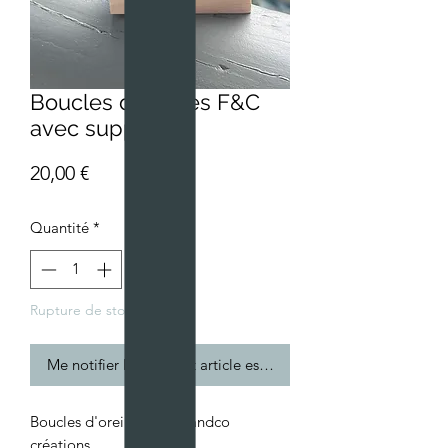
Boucles d'oreilles F&C
avec support
Prix
20,00 €
Quantité
*
Rupture de stock
Me notifier lorsque cet article est disponible
Boucles d'oreilles Flavieandco
créations .