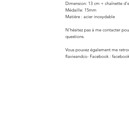
Dimension: 13 cm + chaînette d’
Médaille: 15mm
Matière : acier inoxydable
N'hésitez pas à me contacter pour
questions.
Vous pouvez également me retrouv
flavieandco- Facebook : faceboo