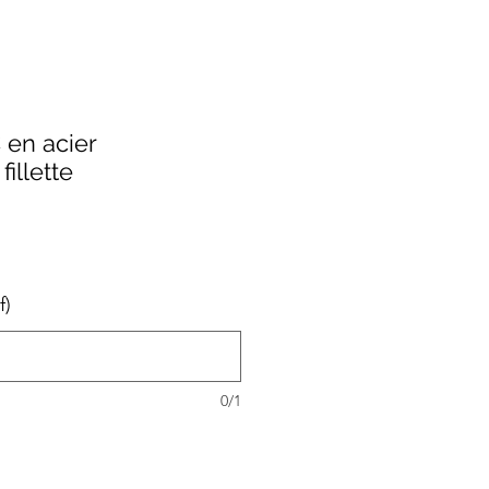
 en acier
illette
f)
0/1