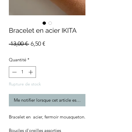
Bracelet en acier IKITA
Prix
Prix
 13,00 € 
6,50 €
original
promotionnel
Quantité
*
Rupture de stock
Me notifier lorsque cet article est disponible
Bracelet en acier, fermoir mousqueton.
Boucles d'oreilles assorties