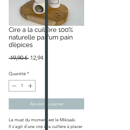
Cire a la cuillère 100%
naturelle parfum pain
d’épices
Prix
Prix
 19,90 € 
12,94 €
original
promotionnel
Quantité
*
Ajouter au panier
Le must du moment est le Mikisaki.
Il s'agit d'une cire à la cuillère à placer