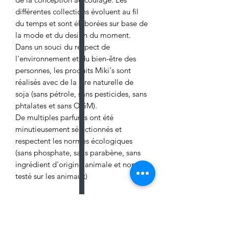
différentes collections évoluent au fil
du temps et sont élaborées sur base de
la mode et du design du moment.
Dans un souci du respect de
l'environnement et du bien-être des
personnes, les produits Miki's sont
réalisés avec de la cire naturelle de
soja (sans pétrole, sans pesticides, sans
phtalates et sans OGM).
De multiples parfums ont été
minutieusement sélectionnés et
respectent les normes écologiques
(sans phosphate, sans parabène, sans
ingrédient d'origine animale et non
testé sur les animaux)
N'hésitez pas à me contacter pour
avoir des détails ou si vous avez des