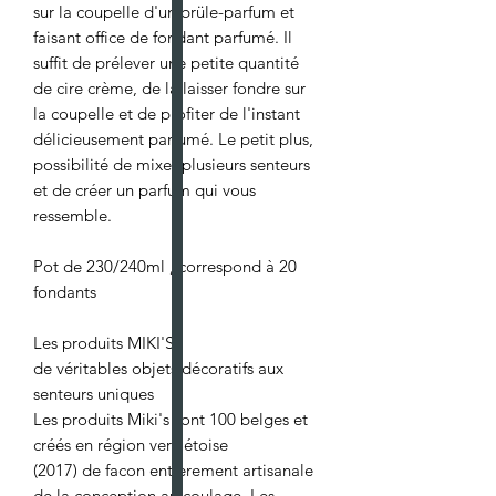
sur la coupelle d'un brüle-parfum et
faisant office de fondant parfumé. Il
suffit de prélever une petite quantité
de cire crème, de la laisser fondre sur
la coupelle et de profiter de l'instant
délicieusement parfumé. Le petit plus,
possibilité de mixer plusieurs senteurs
et de créer un parfum qui vous
ressemble.
Pot de 230/240ml , correspond à 20
fondants
Les produits MIKI'S
de véritables objets décoratifs aux
senteurs uniques
Les produits Miki's sont 100 belges et
créés en région verviétoise
(2017) de facon entièrement artisanale
de la conception au coulage. Les