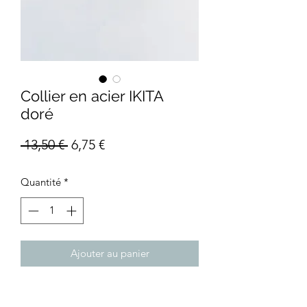
Collier en acier IKITA
doré
Prix
Prix
 13,50 € 
6,75 €
original
promotionnel
Quantité
*
Ajouter au panier