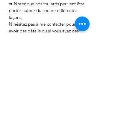
➡ Notez que nos foulards peuvent être
portés autour du cou de différentes
façons,
N'hésitez pas à me contacter pour
avoir des détails ou si vous avez des
questions.
Vous pouvez également me retrouver
sur les réseaux sociaux :- Instagram:
flavieandco- Facebook :
facebook.com/flavieandco
Aucun avis pour le moment
Partagez votre expérience, soyez le
premier à laisser un avis.
Laisser un avis