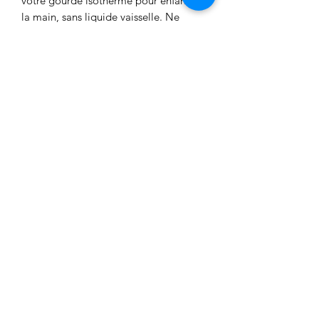
votre gourde isotherme pour enfant à
la main, sans liquide vaisselle. Ne
convient pas aux boissons gazeuses.
Pour plus d'informations n'hésitez pas
à me contacter.
Aucun avis pour le moment
Partagez votre expérience, soyez le
premier à laisser un avis.
Laisser un avis
FlavieAndCo
flavieandco@gmail.com