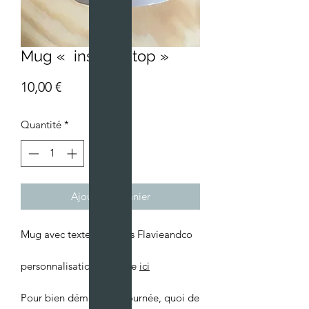
Mug « instit au top »
Prix
10,00 €
Quantité
*
Ajouter au panier
Mug avec texte créations Flavieandco
personnalisation possible
ici
Pour bien démarrez le journée, quoi de