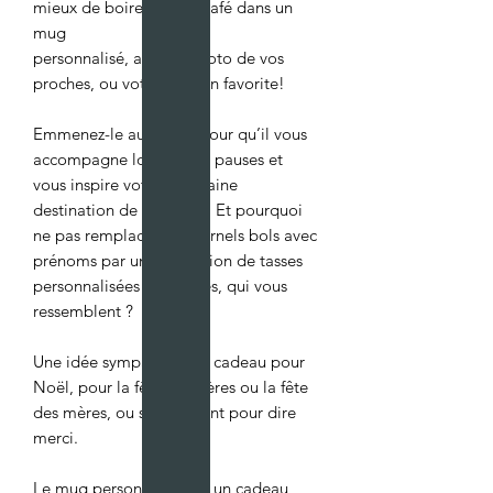
mieux de boire un bon café dans un
mug
personnalisé, avec la photo de vos
proches, ou votre citation favorite!
Emmenez-le au travail pour qu’il vous
accompagne lors de vos pauses et
vous inspire votre prochaine
destination de vacances. Et pourquoi
ne pas remplacer les éternels bols avec
prénoms par une collection de tasses
personnalisées tendances, qui vous
ressemblent ?
Une idée sympa comme cadeau pour
Noël, pour la fête des pères ou la fête
des mères, ou simplement pour dire
merci.
Le mug personnalisé est un cadeau