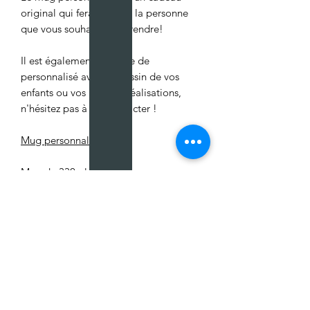
original qui fera plaisir à la personne
que vous souhaitez surprendre!
Il est également possible de
personnalisé avec un dessin de vos
enfants ou vos propres réalisations,
n'hésitez pas à me contacter !
Mug personnalisé
Mug de 330ml
Vous pouvez également me retrouver
sur les réseaux sociaux :
- instagram: flavieandco
- Facebook :
facebook.com/flavieandco