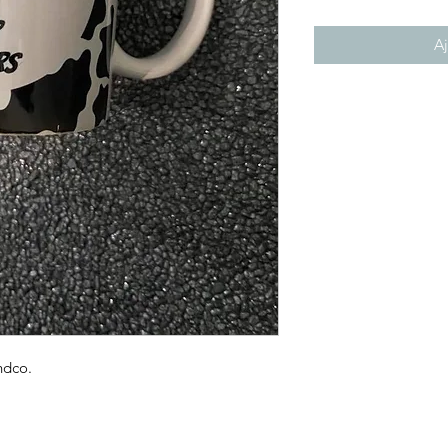
Aj
ndco.