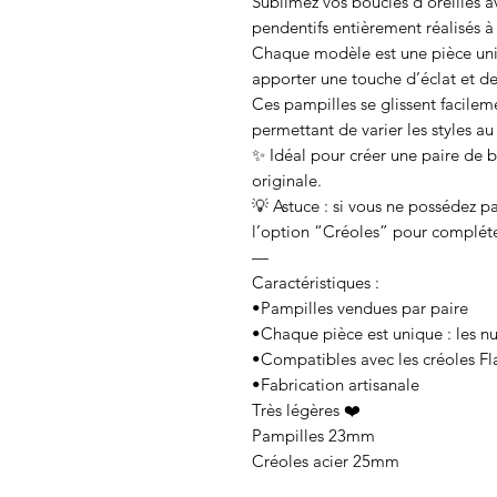
Sublimez vos boucles d’oreilles a
pendentifs entièrement réalisés à
Chaque modèle est une pièce uni
apporter une touche d’éclat et de
Ces pampilles se glissent facileme
permettant de varier les styles au
✨ Idéal pour créer une paire de b
originale.
💡 Astuce : si vous ne possédez p
l’option “Créoles” pour compléte
—
Caractéristiques :
•Pampilles vendues par paire
•Chaque pièce est unique : les nu
•Compatibles avec les créoles F
•Fabrication artisanale
Très légères ❤️
Pampilles 23mm
Créoles acier 25mm