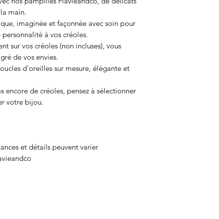
vec nos pampilles Flavieandco, de délicats
 la main.
que, imaginée et façonnée avec soin pour
 personnalité à vos créoles.
nt sur vos créoles (non incluses), vous
 gré de vos envies.
oucles d’oreilles sur mesure, élégante et
as encore de créoles, pensez à sélectionner
r votre bijou.
ances et détails peuvent varier
lavieandco