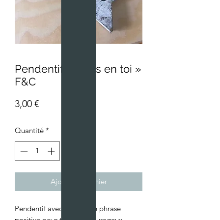
Pendentif « Crois en toi »
F&C
Prix
3,00 €
Quantité
*
Ajouter au panier
Pendentif avec une petite phrase
positive pour tous nos courageux