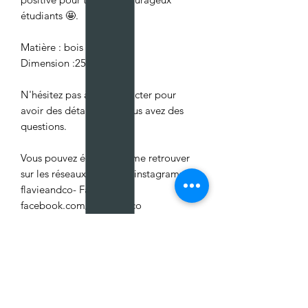
étudiants 🤩.
Matière : bois
Dimension :25mm
N'hésitez pas à me contacter pour
avoir des détails ou si vous avez des
questions.
Vous pouvez également me retrouver
sur les réseaux sociaux :- instagram:
flavieandco- Facebook :
facebook.com/flavieandco
Aucun avis pour le moment
Partagez votre expérience, soyez le
premier à laisser un avis.