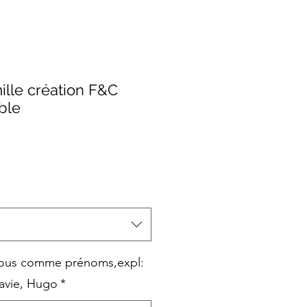
ille création F&C
ble
vous comme prénoms,expl:
avie, Hugo
*