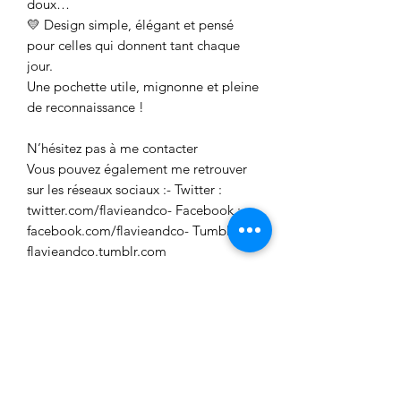
doux…
💛 Design simple, élégant et pensé
pour celles qui donnent tant chaque
jour.
Une pochette utile, mignonne et pleine
de reconnaissance !
N’hésitez pas à me contacter
Vous pouvez également me retrouver
sur les réseaux sociaux :- Twitter :
twitter.com/flavieandco- Facebook :
facebook.com/flavieandco- Tumblr :
flavieandco.tumblr.com
Aucun avis pour le moment
Partagez votre expérience, soyez le
premier à laisser un avis.