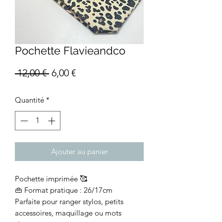
Pochette Flavieandco
Prix
Prix
 12,00 € 
6,00 €
original
promotionnel
Quantité
*
Ajouter au panier
Pochette imprimée 🥰
👜 Format pratique : 26/17cm
Parfaite pour ranger stylos, petits
accessoires, maquillage ou mots