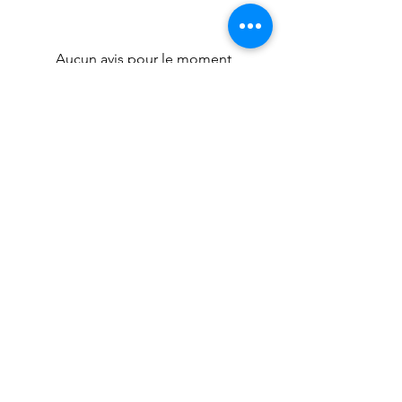
Aucun avis pour le moment
Partagez votre expérience, soyez le
premier à laisser un avis.
Laisser un avis
FlavieAndCo
flavieandco@gmail.com
0479398699
©2019 by FlavieAndCo. Proudly created with Wix.com