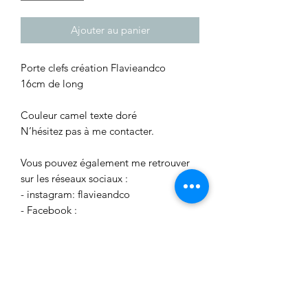
Ajouter au panier
Porte clefs création Flavieandco
16cm de long
Couleur camel texte doré
N’hésitez pas à me contacter.
Vous pouvez également me retrouver
sur les réseaux sociaux :
- instagram: flavieandco
- Facebook :
facebook.com/flavieandco
Aucun avis pour le moment
Partagez votre expérience, soyez le
premier à laisser un avis.