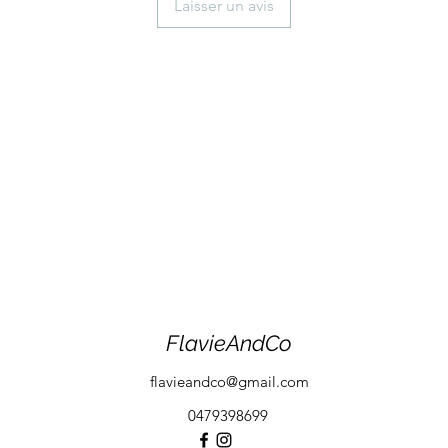
Laisser un avis
FlavieAndCo
flavieandco@gmail.com
0479398699