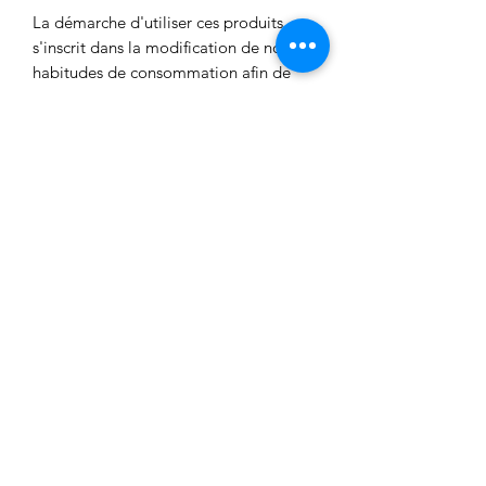
La démarche d'utiliser ces produits
s'inscrit dans la modification de nos
habitudes de consommation afin de
revenir vers des attitudes plus
respectueuse de l'environnement, de
notre peau et de notre corps.
Aucun avis pour le moment
Partagez votre expérience, soyez le
premier à laisser un avis.
Laisser un avis
FlavieAndCo