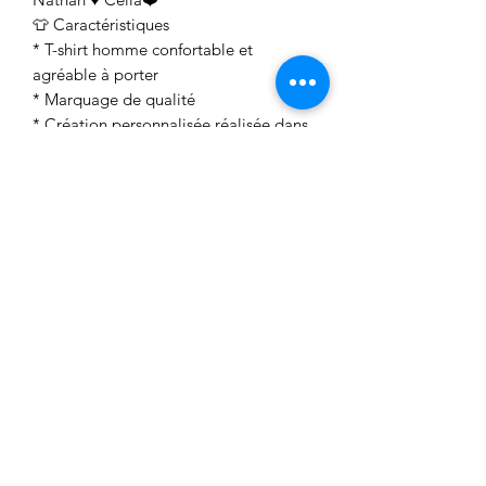
👕 Caractéristiques
* T-shirt homme confortable et
agréable à porter
* Marquage de qualité
* Création personnalisée réalisée dans
notre atelier
100% coton
Grammage 190g/m2
Lavage 40 degrés sur l’envers
Aucun avis pour le moment
Partagez votre expérience, soyez le
premier à laisser un avis.
Laisser un avis