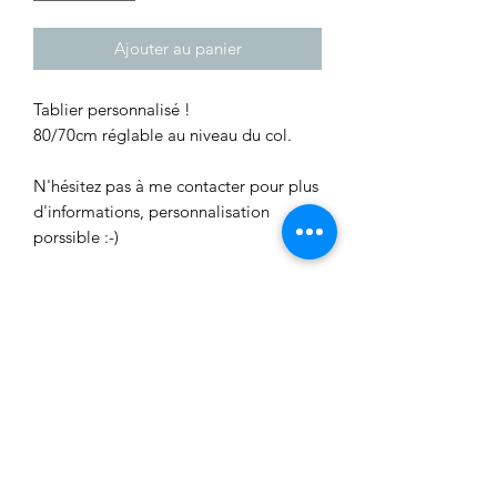
Ajouter au panier
Tablier personnalisé !
80/70cm réglable au niveau du col.
N'hésitez pas à me contacter pour plus
d'informations, personnalisation
porssible :-)
Aucun avis pour le moment
Partagez votre expérience, soyez le
premier à laisser un avis.
Laisser un avis