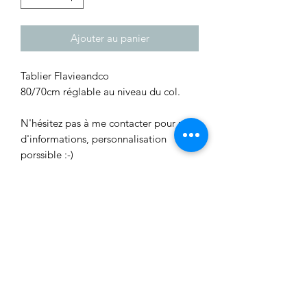
Ajouter au panier
Tablier Flavieandco
80/70cm réglable au niveau du col.
N'hésitez pas à me contacter pour plus
d'informations, personnalisation
porssible :-)
Aucun avis pour le moment
Partagez votre expérience, soyez le
premier à laisser un avis.
Laisser un avis