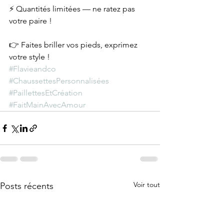
⚡ Quantités limitées — ne ratez pas 
votre paire !
👉 Faites briller vos pieds, exprimez 
votre style !
#Flavieandco
#ChaussettesPersonnalisées
#PaillettesEtCréation
#FaitMainAvecAmour
Voir tout
Posts récents