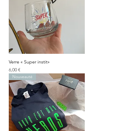
Verre « Super instit»
Prix
6,00 €
Nouveauté