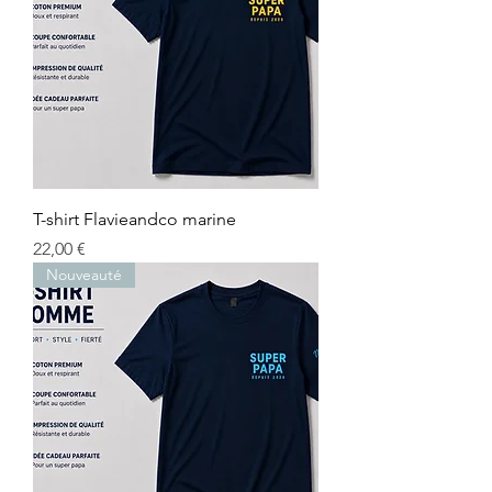
T-shirt Flavieandco marine
Prix
22,00 €
Nouveauté