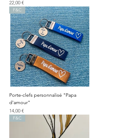
Prix
22,00 €
F&C
Porte-clefs personnalisé "Papa
d'amour"
Prix
14,00 €
F&C