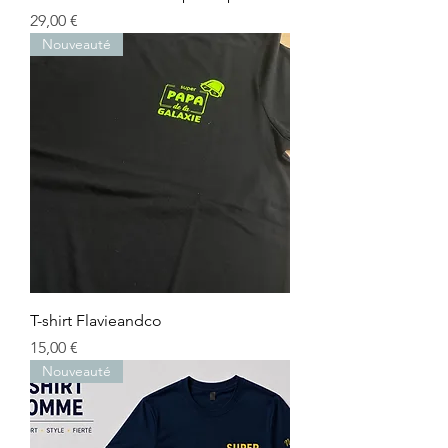
Prix
29,00 €
Nouveauté
T-shirt Flavieandco
Prix
15,00 €
Nouveauté