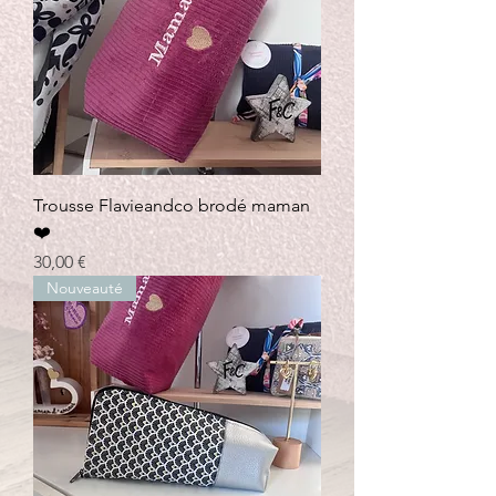
Trousse Flavieandco brodé maman
❤️
Prix
30,00 €
Nouveauté