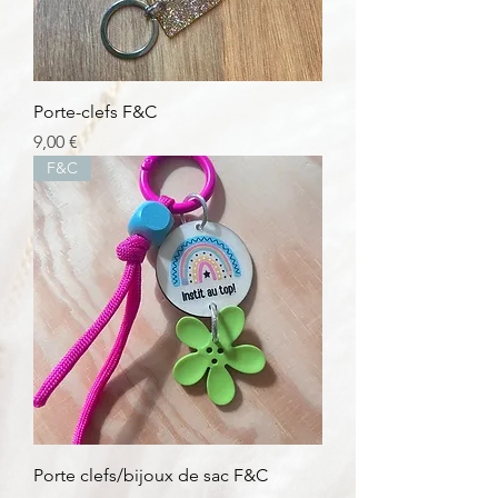
Porte-clefs F&C
Prix
9,00 €
F&C
Porte clefs/bijoux de sac F&C