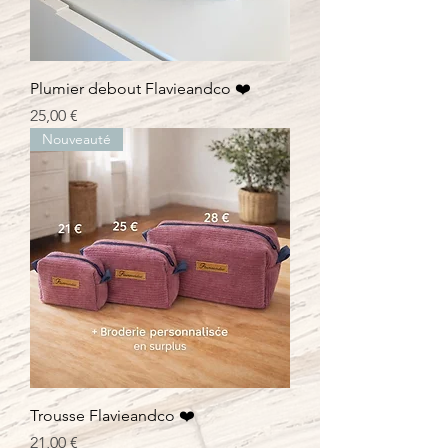
Plumier debout Flavieandco ❤️
Prix
25,00 €
Nouveauté
Trousse Flavieandco ❤️
Prix
21,00 €